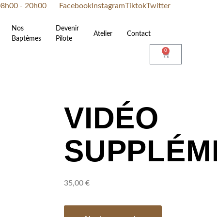
 08h00 - 20h00
Facebook
Instagram
Tiktok
Twitter
Nos
Devenir
Atelier
Contact
Baptêmes
Pilote
0
VIDÉO
SUPPLÉM
35,00
€